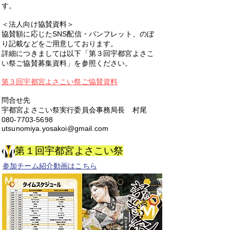
す。
＜法人向け協賛資料＞
協賛額に応じたSNS配信・パンフレット、のぼ
り記載などをご用意しております。
詳細につきましては以下「第３回宇都宮よさこ
い祭ご協賛募集資料」を参照ください。
第３回宇都宮よさこい祭ご協賛資料
問合せ先
宇都宮よさこい祭実行委員会事務局長 村尾
080-7703-5698
utsunomiya.yosakoi@gmail.com
第１回宇都宮よさこい祭
​参加チーム紹介動画はこちら