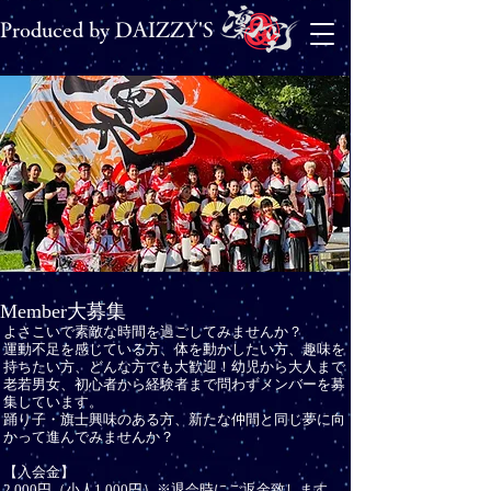
Produced by DAIZZY'S
Member大募集
よさこいで素敵な時間を過ごしてみませんか？
運動不足を感じている方、体を動かしたい方、趣味を
持ちたい方、どんな方でも大歓迎！幼児から大人まで
老若男女、初心者から経験者まで問わずメンバーを募
集しています。​
踊り子・旗士興味のある方、新たな仲間と同じ夢に向
かって進んでみませんか？
【入会金】
2,000円（小人1,000円）※退会時にご返金致します。