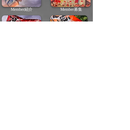
Member紹介
Member募集
Schedule
写真・動画
シルバーよさこいチーム
問い合わせ
宇都宮よさこい祭