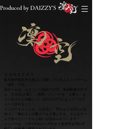
Produced by DAIZZY'S
​ＣＯＮＣＥＰＴ
栃木県宇都宮市を拠点に活動しているよさこいチーム
『凜空』です。
当チームは、よさこいが初めての方、未経験者の方で
も「大丈夫(大事)」、仲間・メンバーを「大事に」を
コンセプトに活動しているDAIZZY'Sによってプロデ
ュースされました！
メンバー１人１人が「心を正し、空のような広い心を
持つ」「物や人との繋がりを大事にする」そんなチー
ムで有りたい！そんな願いが込められています！
メンバーは、小学1年生から70代まで老若男女問わず
幅広い年齢層で構成されています。