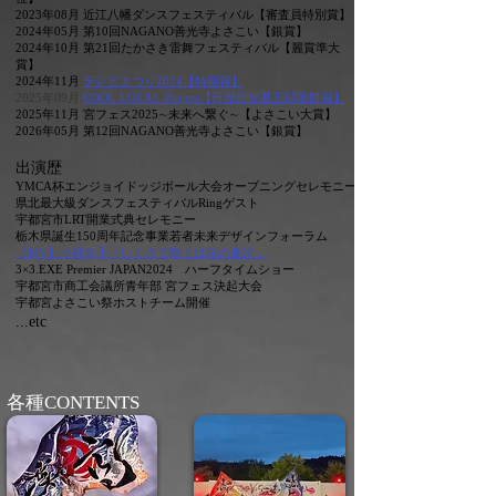
2023年08月 近江八幡ダンスフェスティバル【審査員特別賞】​
2024年05月
​第10回NAGANO善光寺よさこい【銀賞】
​2024年10月 第21回たかさき雷舞フェスティバル【麗賞準大
賞】
2024年11月
テレどまつり2024【特別賞】
2025年09
​月
COOL LOCAL Project【日光日光甚五郎煎餅賞】
2025年11月 宮フェス2025∼未来へ繋ぐ∼【よさこい大賞】
2026年05月 第12回NAGANO善光寺よさこい【銀賞】
出演歴
YMCA杯エンジョイドッジボール大会オープニングセレモニー
県北最大級ダンスフェスティバルRingゲスト
宇都宮市LRT開業式典セレモニー
​栃木県誕生150周年記念事業若者未来デザインフォーラム
​【MV】小林幸子「いくさで咲くは花の慶次」
3×3.EXE Premier JAPAN2024 ハーフタイムショー
​宇都宮市商工会議所青年部 宮フェス決起大会
​宇都宮よさこい祭ホストチーム開催
...etc
​各種CONTENTS