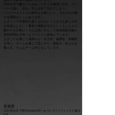
日常生活で嫌なことがあった日でも練習に行き、メン
バーと踊り、話をし笑えば全て忘れてしまう。
メンバー１人１人の個性を大事にした、それぞれが輝
ける場所がここにあります。
よさこいで宇都宮を盛り上げたい！１人でも多くの方
を笑顔にしたい！勇気や感動を与えたい！人と人との
繋がりを大事に！そんな想いをもって地域貢献活動や
県内外問わず様々なイベントに参加しています。
​よさこいを通じて感謝の心・自主性・協調性・積極性
を培い、チームを通じて思いやり・団結力・向上心を
養える。そんなチーム作りをしています。
受賞歴
2022年09月 下野YOSAKOI与一まつり【ファイナリスト賞10
位】